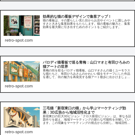
効果的な猫の看板デザインで集客アップ！
猫の看板は、その愛らしい見た目からお店やイベントに親しみや
すさと大きな集客効果をもたらします。猫の看板の魅力と、集客
効果を最大限に引き出すためのポイントをご紹介します。
retro-spot.com
パロディ猫看板で巡る青梅：山口マオと有田ひろみの
猫アートの世界
青梅の街を彩るパロディ猫看板。山口マオさんの描くユーモラス
な猫たちと、有田ひろみさんのかわいい猫をモチーフにした作品
を通して、街の魅力を再発見する猫アート散歩に出かけましょ
う。
retro-spot.com
三毛猫「新宿東口の猫」から学ぶマーケティング効
果：3D広告から地域活性化まで
新宿東口の巨大3Dビジョン「クロス新宿ビジョン」は、単なる話
題作りを超え、地域マーケティングの新たな可能性を示唆してい
ます。この現象をマーケティングの視点から分析し、地域活性化
への応用、そして未来の広告戦略について考察します。
retro-spot.com