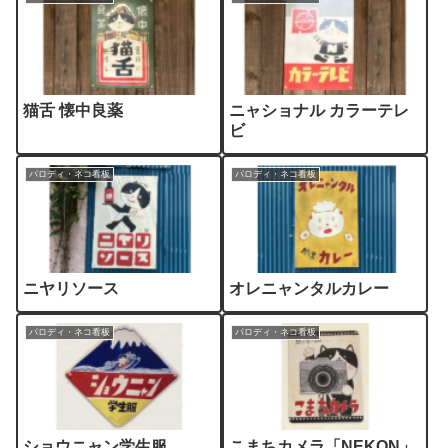
猫舌 懐中良薬
ニャショナル カラーテレ
ビ
パロディ・ネコ看板
パロディ・ネコ看板
ニヤリソース
オレニャンタルカレー
パロディ・ネコ看板
パロディ・ネコ看板
ショウニャン学生服
こまちカメラ「NEKON」