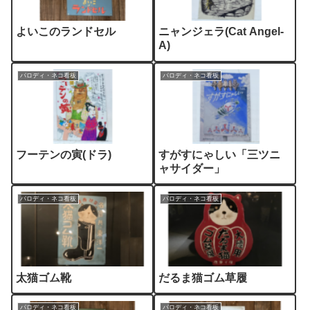
よいこのランドセル
ニャンジェラ(Cat Angel-
A)
パロディ・ネコ看板
パロディ・ネコ看板
フーテンの寅(ドラ)
すがすにゃしい「三ツニ
ャサイダー」
パロディ・ネコ看板
パロディ・ネコ看板
太猫ゴム靴
だるま猫ゴム草履
パロディ・ネコ看板
パロディ・ネコ看板