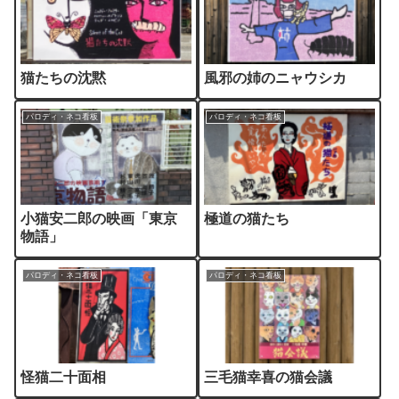
猫たちの沈黙
風邪の姉のニャウシカ
パロディ・ネコ看板
パロディ・ネコ看板
小猫安二郎の映画「東京
極道の猫たち
物語」
パロディ・ネコ看板
パロディ・ネコ看板
怪猫二十面相
三毛猫幸喜の猫会議