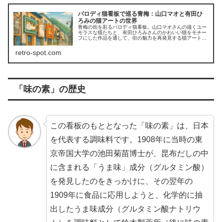
パロディ猫看板で巡る青梅：山口マオと有田ひ
ろみの猫アートの世界
青梅の街を彩るパロディ猫看板。山口マオさんの描くユー
モラスな猫たちと、有田ひろみさんのかわいい猫をモチー
フにした作品を通して、街の魅力を再発見する猫アート散
歩に出かけましょう。
retro-spot.com
「味の素」の歴史
この看板のもととなった「味の素」は、日本
を代表する調味料です。1908年に当時の東
京帝国大学の池田菊苗博士が、昆布だしの中
に含まれる「うま味」成分（グルタミン酸）
を発見したのをきっかけに、その翌年の
1909年に食品に応用しようと、化学的に抽
出したうま味成分（グルタミン酸ナトリウ