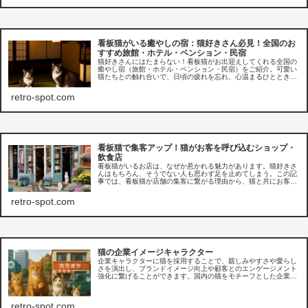
看板猫がいる癒やしの宿：猫好きさん必見！全国のお
すすめ旅館・ホテル・ペンション・民宿
猫好きさんにはたまらない！看板猫がお出迎えしてくれる全国の
癒やし宿（旅館・ホテル・ペンション・民宿）をご紹介。可愛い
猫たちとの触れ合いで、日頃の疲れを忘れ、心温まるひとときを
過ごしませんか？
retro-spot.com
看板猫で集客アップ！猫がお客を呼び込むショップ・
飲食店
看板猫がいるお店は、なぜか惹かれる魅力があります。猫好きさ
んはもちろん、そうでない人も思わず足を止めてしまう。この記
事では、看板猫が店舗の集客に繋がる理由から、猫と共にお客様
を呼び込むための具体的な方法や事例などをご紹介しています。
retro-spot.com
猫の企業イメージキャラクター
企業キャラクターに猫を採用することで、親しみやすさや愛らし
さを演出し、ブランドイメージ向上や顧客とのエンゲージメント
強化に繋げることができます。国内の猫をモチーフとした企業の
イメージキャラクターの人気の理由を探ります。
retro-spot.com