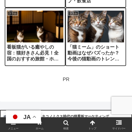
プ・飲食店
コラム
コラム
看板猫がいる癒やしの
「猫ミーム」のショート
宿：猫好きさん必見！全
動画はなぜバズったか？
国のおすすめ旅館・ホテ
今後の猫動画のトレンド
ル・ペンション・民宿
と傾向
PR
JA
ネコノミクス時代の猫看板マーケティング
猫好きさんのみならず多くの人々の心を掴む「ネコノミクス」。
猫をモチーフにした商品やサービスは、大きな経済効果をもたら
すと注目されています。猫の看板を活用したマーケティングの事
メニュー
ホーム
検索
トップ
サイドバー
例を参考に、共感を呼ぶ施策で売上を伸ばす戦略を考えてみま