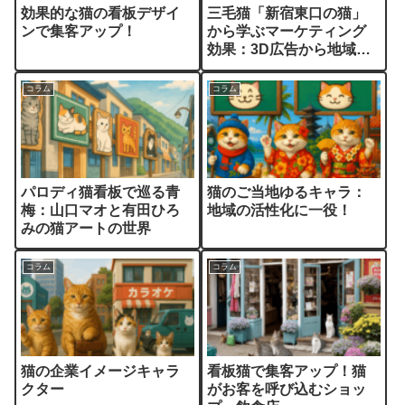
効果的な猫の看板デザイ
三毛猫「新宿東口の猫」
ンで集客アップ！
から学ぶマーケティング
効果：3D広告から地域活
性化まで
コラム
コラム
パロディ猫看板で巡る青
猫のご当地ゆるキャラ：
梅：山口マオと有田ひろ
地域の活性化に一役！
みの猫アートの世界
コラム
コラム
猫の企業イメージキャラ
看板猫で集客アップ！猫
クター
がお客を呼び込むショッ