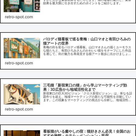
効果を最大限に引き出すためのポイントをご紹介します。
retro-spot.com
パロディ猫看板で巡る青梅：山口マオと有田ひろみの
猫アートの世界
青梅の街を彩るパロディ猫看板。山口マオさんの描くユーモラス
な猫たちと、有田ひろみさんのかわいい猫をモチーフにした作品
を通して、街の魅力を再発見する猫アート散歩に出かけましょ
う。
retro-spot.com
三毛猫「新宿東口の猫」から学ぶマーケティング効
果：3D広告から地域活性化まで
新宿東口の巨大3Dビジョン「クロス新宿ビジョン」は、単なる話
題作りを超え、地域マーケティングの新たな可能性を示唆してい
ます。この現象をマーケティングの視点から分析し、地域活性化
への応用、そして未来の広告戦略について考察します。
retro-spot.com
看板猫がいる癒やしの宿：猫好きさん必見！全国のお
すすめ旅館・ホテル・ペンション・民宿