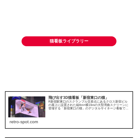
猫看板ライブラリー
飛び出す3D猫看板「新宿東口の猫」
R新宿駅東口のスクランブル交差点にあるクロス新宿ビル
の屋上に設置された縦8m×横19mの大型湾曲スクリーンに
登場する「新宿東口の猫」のデジタルサイネージ看板で
す。従来の平面的な広告とは異なり、縦8m×横19mの大型
湾曲スクリーンを採用し、人の目の錯覚を利用し、立体的
な猫がまるで生きているかのように動き回る様子は、通行
retro-spot.com
人の視線を釘付けにし、海外からもインバウンドの観光客
が訪れるランドマーク的な存在になっています。