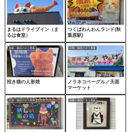
まるはドライブイン（ま
つくばわんわんランド(秋
るは食堂）
葉原駅)
店舗・施設のネコ看板
店舗・施設のネコ看板
招き猫の人形焼
ノラネコベーグル／天面
マーケット
店舗・施設のネコ看板
店舗・施設のネコ看板