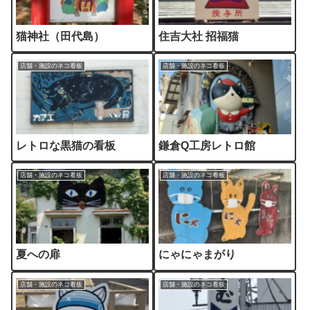
猫神社（田代島）
住吉大社 招福猫
店舗・施設のネコ看板
店舗・施設のネコ看板
レトロな黒猫の看板
鎌倉Q工房レトロ館
店舗・施設のネコ看板
店舗・施設のネコ看板
夏への扉
にゃにゃまがり
店舗・施設のネコ看板
店舗・施設のネコ看板