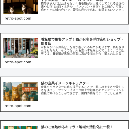
猫好きさんにはたまらない！看板猫がお出迎えしてくれる全国の
癒やし宿（旅館・ホテル・ペンション・民宿）をご紹介。可愛い
猫たちとの触れ合いで、日頃の疲れを忘れ、心温まるひとときを
過ごしませんか？
retro-spot.com
看板猫で集客アップ！猫がお客を呼び込むショップ・
飲食店
看板猫がいるお店は、なぜか惹かれる魅力があります。猫好きさ
んはもちろん、そうでない人も思わず足を止めてしまう。この記
事では、看板猫が店舗の集客に繋がる理由から、猫と共にお客様
を呼び込むための具体的な方法や事例などをご紹介しています。
retro-spot.com
猫の企業イメージキャラクター
企業キャラクターに猫を採用することで、親しみやすさや愛らし
さを演出し、ブランドイメージ向上や顧客とのエンゲージメント
強化に繋げることができます。国内の猫をモチーフとした企業の
イメージキャラクターの人気の理由を探ります。
retro-spot.com
猫のご当地ゆるキャラ：地域の活性化に一役！