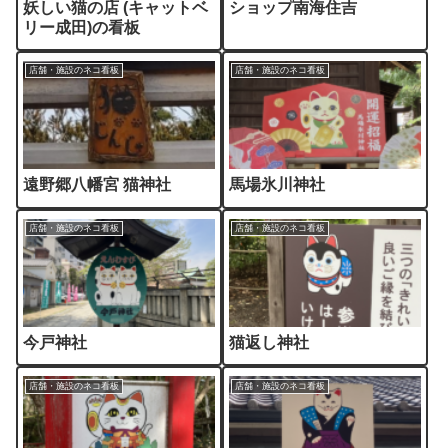
妖しい猫の店 (キャットベ
ショップ南海住吉
リー成田)の看板
店舗・施設のネコ看板
店舗・施設のネコ看板
遠野郷八幡宮 猫神社
馬場氷川神社
店舗・施設のネコ看板
店舗・施設のネコ看板
今戸神社
猫返し神社
店舗・施設のネコ看板
店舗・施設のネコ看板