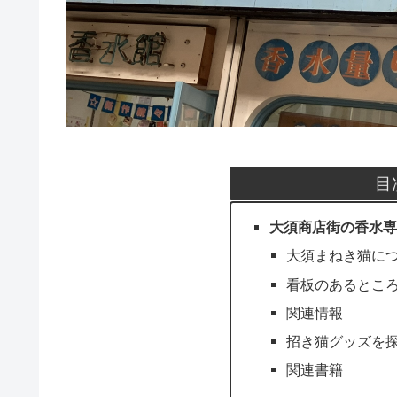
目
大須商店街の香水専
大須まねき猫に
看板のあるとこ
関連情報
招き猫グッズを
関連書籍