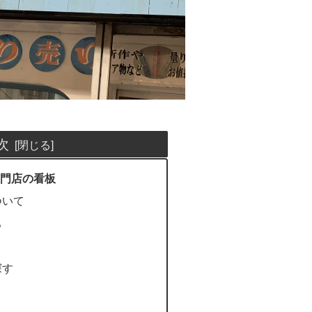
次
門店の看板
ついて
ろ
探す